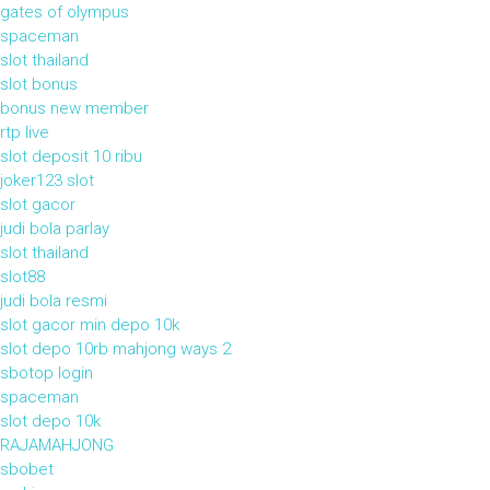
gates of olympus
spaceman
slot thailand
slot bonus
bonus new member
rtp live
slot deposit 10 ribu
joker123 slot
slot gacor
judi bola parlay
slot thailand
slot88
judi bola resmi
slot gacor min depo 10k
slot depo 10rb
mahjong ways 2
sbotop login
spaceman
slot depo 10k
RAJAMAHJONG
sbobet