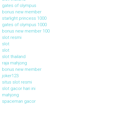
gates of olympus
bonus new member
starlight princess 1000
gates of olympus 1000
bonus new member 100
slot resmi
slot
slot
slot thailand
raja mahjong
bonus new member
joker123
situs slot resmi
slot gacor hari ini
mahjong
spaceman gacor