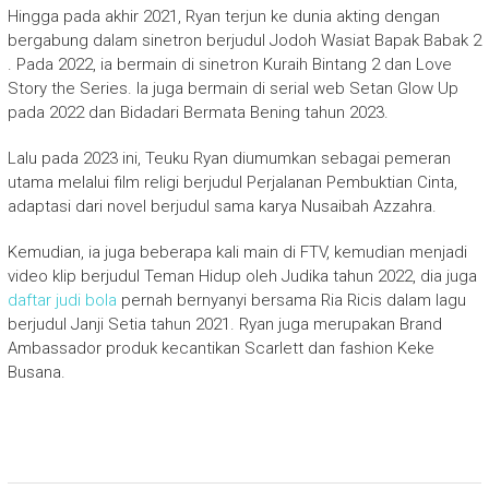
Hingga pada akhir 2021, Ryan terjun ke dunia akting dengan
bergabung dalam sinetron berjudul Jodoh Wasiat Bapak Babak 2
. Pada 2022, ia bermain di sinetron Kuraih Bintang 2 dan Love
Story the Series. Ia juga bermain di serial web Setan Glow Up
pada 2022 dan Bidadari Bermata Bening tahun 2023.
Lalu pada 2023 ini, Teuku Ryan diumumkan sebagai pemeran
utama melalui film religi berjudul Perjalanan Pembuktian Cinta,
adaptasi dari novel berjudul sama karya Nusaibah Azzahra.
Kemudian, ia juga beberapa kali main di FTV, kemudian menjadi
video klip berjudul Teman Hidup oleh Judika tahun 2022, dia juga
daftar judi bola
pernah bernyanyi bersama Ria Ricis dalam lagu
berjudul Janji Setia tahun 2021. Ryan juga merupakan Brand
Ambassador produk kecantikan Scarlett dan fashion Keke
Busana.