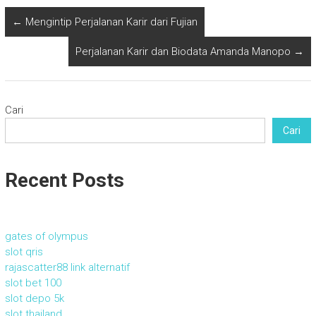
←
Mengintip Perjalanan Karir dari Fujian
Perjalanan Karir dan Biodata Amanda Manopo
→
Cari
Cari
Recent Posts
gates of olympus
slot qris
rajascatter88 link alternatif
slot bet 100
slot depo 5k
slot thailand