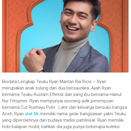
Biodata Lengkap Teuku Ryan Mantan Ria Ricis – Ryan
merupakan anak sulung dari dua bersaudara. Ayah Ryan
bernama Teuku Rustam Effendi dan sang ibu bernama Hainul
Nur Fitriyenni. Ryan mempunyai seorang adik perempuan
bernama Cut Rushayu Putri. Lahir dari keluarga bersuku bangsa
Aceh, Ryan
slot 5k
memiliki nama gelar bangsawan yakni Teuku
yang diperolehnya dari budaya tradisi patrilineal. Ryan memiliki
hobi balapan mobil, bahkan dia juga punya beberapa koleksi