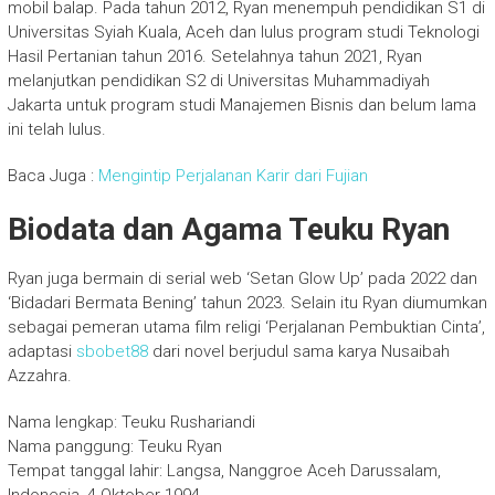
mobil balap. Pada tahun 2012, Ryan menempuh pendidikan S1 di
Universitas Syiah Kuala, Aceh dan lulus program studi Teknologi
Hasil Pertanian tahun 2016. Setelahnya tahun 2021, Ryan
melanjutkan pendidikan S2 di Universitas Muhammadiyah
Jakarta untuk program studi Manajemen Bisnis dan belum lama
ini telah lulus.
Baca Juga :
Mengintip Perjalanan Karir dari Fujian
Biodata dan Agama Teuku Ryan
Ryan juga bermain di serial web ‘Setan Glow Up’ pada 2022 dan
‘Bidadari Bermata Bening’ tahun 2023. Selain itu Ryan diumumkan
sebagai pemeran utama film religi ‘Perjalanan Pembuktian Cinta’,
adaptasi
sbobet88
dari novel berjudul sama karya Nusaibah
Azzahra.
Nama lengkap: Teuku Rushariandi
Nama panggung: Teuku Ryan
Tempat tanggal lahir: Langsa, Nanggroe Aceh Darussalam,