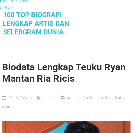
mahjong ways
slot777
S
100 TOP BIOGRAFI
k
LENGKAP ARTIS DAN
i
SELEBGRAM DUNIA
p
t
Seorang selebgram atau artis terkenal akan
mengundang keingintahuan publik tentang
o
informasi biografi lengkap mereka yang akan
c
di ulas di artikel ini.
o
Biodata Lengkap Teuku Ryan
n
t
Mantan Ria Ricis
e
n
t
,
07/12/2024
admin
Artis
Cut Rushayu Putri
Teuku
Ryan