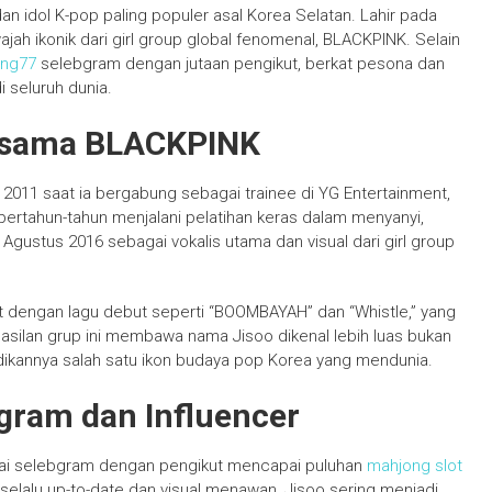
n idol K-pop paling populer asal Korea Selatan. Lahir pada
ajah ikonik dari girl group global fenomenal, BLACKPINK. Selain
ong77
selebgram dengan jutaan pengikut, berkat pesona dan
 seluruh dunia.
ersama BLACKPINK
n 2011 saat ia bergabung sebagai trainee di YG Entertainment,
 bertahun-tahun menjalani pelatihan keras dalam menyanyi,
 Agustus 2016 sebagai vokalis utama dan visual dari girl group
t dengan lagu debut seperti “BOOMBAYAH” dan “Whistle,” yang
hasilan grup ini membawa nama Jisoo dikenal lebih luas bukan
adikannya salah satu ikon budaya pop Korea yang mendunia.
gram dan Influencer
ebagai selebgram dengan pengikut mencapai puluhan
mahjong slot
 selalu up-to-date dan visual menawan, Jisoo sering menjadi