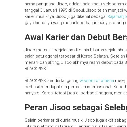
nama panggung Jisoo, adalah salah satu selebgram da
tanggal 3 Januari 1995 di Seoul, Jisoo telah menjadi w
karier musiknya, Jisoo juga dikenal sebagai
Rajamahj
gaya hidupnya yang menarik perhatian banyak orang di
Awal Karier dan Debut B
Jisoo memulai perjalanan di dunia hiburan sejak tahu
salah satu agensi terbesar di Korea Selatan. Setelah
menari, dan akting, Jisoo akhirnya resmi debut pada 8
BLACKPINK.
BLACKPINK sendiri langsung
wisdom of athena
meleji
berhasil mendapatkan perhatian internasional. Keber
hanya di Korea, tetapi juga di berbagai negara, menj
Peran Jisoo sebagai Seleb
Selain berkarier di dunia musik, Jisoo juga aktif s
juta di platform Instagram. Dengan gaya fashion yang