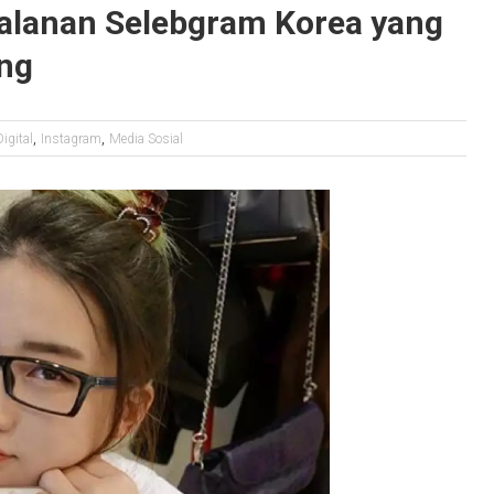
jalanan Selebgram Korea yang
ng
,
,
Digital
Instagram
Media Sosial