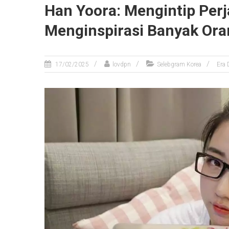
Han Yoora: Mengintip Per
Menginspirasi Banyak Ora
17/02/2025
lovdpn
Selebgram Korea
Era 