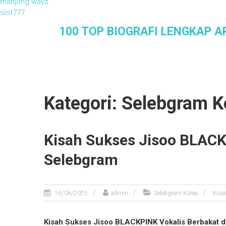
mahjong ways
slot777
S
100 TOP BIOGRAFI LENGKAP A
k
i
Seorang selebgram atau artis terkenal akan men
p
t
o
c
Kategori: Selebgram K
o
n
t
e
Kisah Sukses Jisoo BLACK
n
Selebgram
t
16/06/2025
admin
Selebgram Korea
Kisa
Kisah Sukses Jisoo BLACKPINK Vokalis Berbakat 