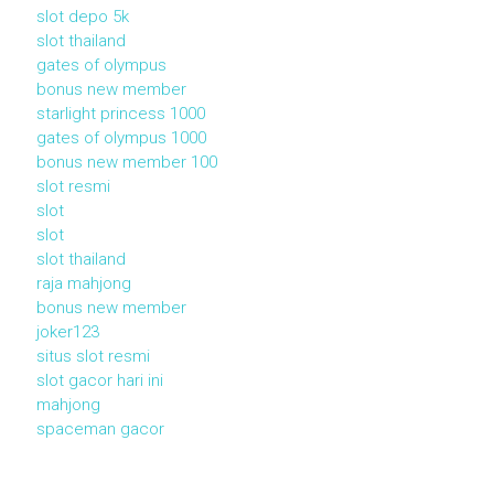
slot depo 5k
slot thailand
gates of olympus
bonus new member
starlight princess 1000
gates of olympus 1000
bonus new member 100
slot resmi
slot
slot
slot thailand
raja mahjong
bonus new member
joker123
situs slot resmi
slot gacor hari ini
mahjong
spaceman gacor