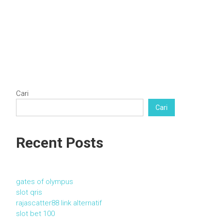
yang akan di ulas di artikel ini.
PERJALANAN KARIR ARTIS DAN SELEBGRAM
Cari
Cari
Recent Posts
gates of olympus
slot qris
rajascatter88 link alternatif
slot bet 100