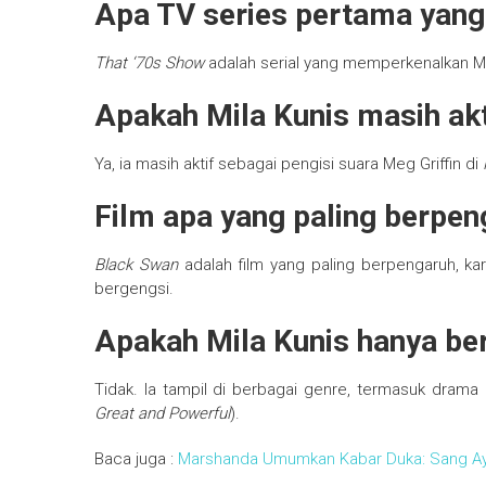
Apa TV series pertama yang
That ‘70s Show
adalah serial yang memperkenalkan Mil
Apakah Mila Kunis masih akt
Ya, ia masih aktif sebagai pengisi suara Meg Griffin di
Film apa yang paling berpen
Black Swan
adalah film yang paling berpengaruh, k
bergengsi.
Apakah Mila Kunis hanya be
Tidak. Ia tampil di berbagai genre, termasuk drama 
Great and Powerful
).
Baca juga :
Marshanda Umumkan Kabar Duka: Sang Ay