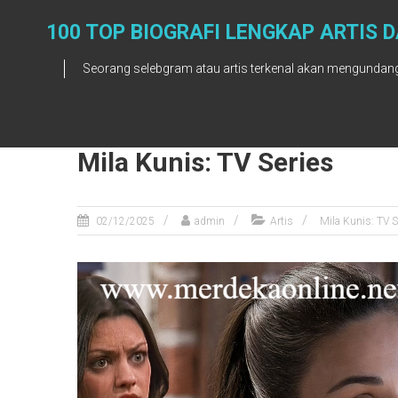
Skip
to
100 TOP BIOGRAFI LENGKAP ARTIS 
content
Seorang selebgram atau artis terkenal akan mengundang ke
Mila Kunis: TV Series
02/12/2025
admin
Artis
Mila Kunis: TV S