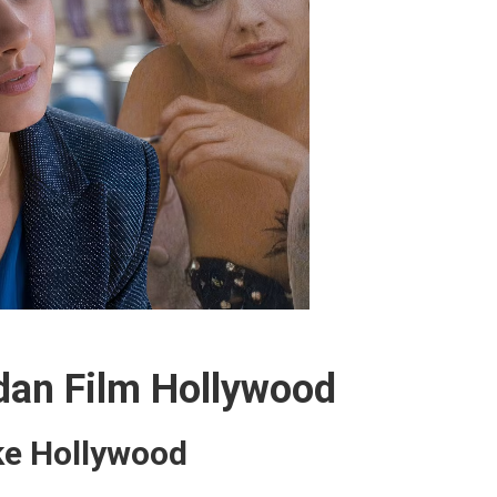
 dan Film Hollywood
 ke Hollywood