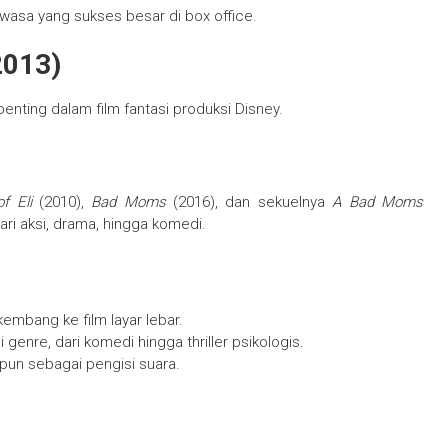
ewasa yang sukses besar di box office.
2013)
enting dalam film fantasi produksi Disney.
f Eli
(2010),
Bad Moms
(2016), dan sekuelnya
A Bad Moms
i aksi, drama, hingga komedi.
kembang ke film layar lebar.
enre, dari komedi hingga thriller psikologis.
aupun sebagai pengisi suara.