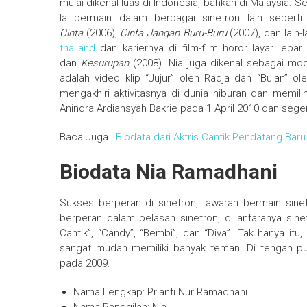
mulai dikenal luas di Indonesia, bahkan di Malaysia. Se
Ia bermain dalam berbagai sinetron lain sepert
Cinta
(2006),
Cinta Jangan Buru-Buru
(2007), dan lain
thailand
dan kariernya di film-film horor layar lebar
dan
Kesurupan
(2008). Nia juga dikenal sebagai mod
adalah video klip “Jujur” oleh Radja dan “Bulan” o
mengakhiri aktivitasnya di dunia hiburan dan memil
Anindra Ardiansyah Bakrie pada 1 April 2010 dan seger
Baca Juga :
Biodata dari Aktris Cantik Pendatang Bar
Biodata Nia Ramadhani
Sukses berperan di sinetron, tawaran bermain sine
berperan dalam belasan sinetron, di antaranya sinetr
Cantik”, “Candy”, “Bembi”, dan “Diva”. Tak hanya itu
sangat mudah memiliki banyak teman. Di tengah punc
pada 2009.
Nama Lengkap: Prianti Nur Ramadhani