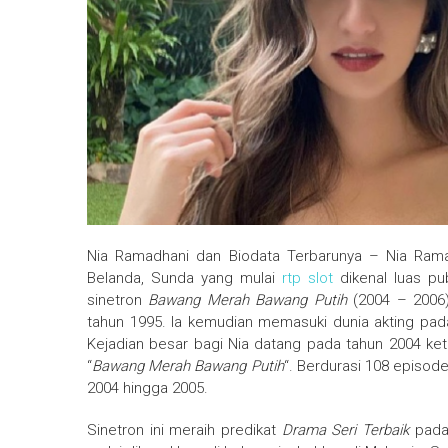
Nia Ramadhani dan Biodata Terbarunya – Nia Rama
Belanda, Sunda yang mulai
rtp slot
dikenal luas pu
sinetron
Bawang Merah Bawang Putih
(2004 – 2006)
tahun 1995. Ia kemudian memasuki dunia akting pad
Kejadian besar bagi Nia datang pada tahun 2004 ket
“
Bawang Merah Bawang Putih
“. Berdurasi 108 episode
2004 hingga 2005.
Sinetron ini meraih predikat
Drama Seri Terbaik
pada 