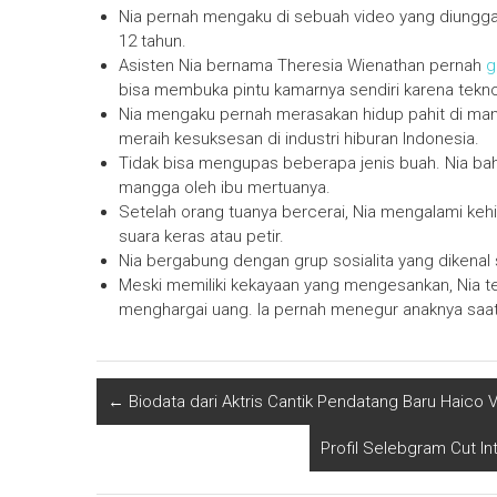
Nia pernah mengaku di sebuah video yang diungga
12 tahun.
Asisten Nia bernama Theresia Wienathan pernah
g
bisa membuka pintu kamarnya sendiri karena teknol
Nia mengaku pernah merasakan hidup pahit di mana
meraih kesuksesan di industri hiburan Indonesia.
Tidak bisa mengupas beberapa jenis buah. Nia b
mangga oleh ibu mertuanya.
Setelah orang tuanya bercerai, Nia mengalami keh
suara keras atau petir.
Nia bergabung dengan grup sosialita yang dikenal
Meski memiliki kekayaan yang mengesankan, Nia t
menghargai uang. Ia pernah menegur anaknya sa
←
Biodata dari Aktris Cantik Pendatang Baru Haico 
Profil Selebgram Cut In