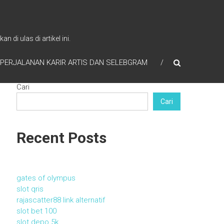
di ulas di artikel ini.
PERJALANAN KARIR ARTIS DAN SELEBGRAM
Cari
Cari
Recent Posts
gates of olympus
slot qris
rajascatter88 link alternatif
slot bet 100
slot depo 5k