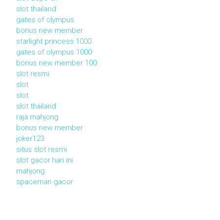
slot thailand
gates of olympus
bonus new member
starlight princess 1000
gates of olympus 1000
bonus new member 100
slot resmi
slot
slot
slot thailand
raja mahjong
bonus new member
joker123
situs slot resmi
slot gacor hari ini
mahjong
spaceman gacor