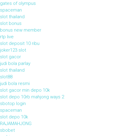
gates of olympus
spaceman
slot thailand
slot bonus
bonus new member
rtp live
slot deposit 10 ribu
joker123 slot
slot gacor
judi bola parlay
slot thailand
slot88
judi bola resmi
slot gacor min depo 10k
slot depo 10rb
mahjong ways 2
sbotop login
spaceman
slot depo 10k
RAJAMAHJONG
sbobet