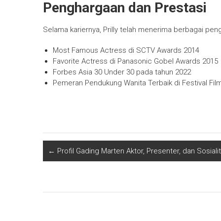
Penghargaan dan Prestasi
Selama kariernya, Prilly telah menerima berbagai pe
Most Famous Actress di SCTV Awards 2014
Favorite Actress di Panasonic Gobel Awards 2015
Forbes Asia 30 Under 30 pada tahun 2022
Pemeran Pendukung Wanita Terbaik di Festival Fil
←
Profil Gading Marten Aktor, Presenter, dan Sosiali