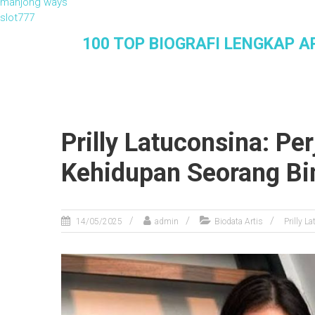
mahjong ways
slot777
S
100 TOP BIOGRAFI LENGKAP A
k
i
Seorang selebgram atau artis terkenal akan men
p
t
o
c
Prilly Latuconsina: Pe
o
n
Kehidupan Seorang Bin
t
e
n
t
14/05/2025
admin
Biodata Artis
Prilly L