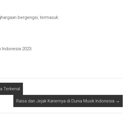
nghargaan bergengsi, termasuk:
m Indonesia 2023
ta Terkenal
Raisa dan Jejak Kariernya di Dunia Musik Indonesia
→