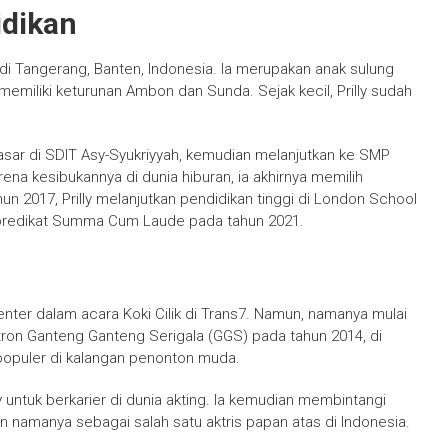
idikan
 di Tangerang, Banten, Indonesia. Ia merupakan anak sulung
 memiliki keturunan Ambon dan Sunda. Sejak kecil, Prilly sudah
asar di SDIT Asy-Syukriyyah, kemudian melanjutkan ke SMP
na kesibukannya di dunia hiburan, ia akhirnya memilih
 2017, Prilly melanjutkan pendidikan tinggi di London School
n predikat Summa Cum Laude pada tahun 2021.
senter dalam acara Koki Cilik di Trans7. Namun, namanya mulai
ron Ganteng Ganteng Serigala (GGS) pada tahun 2014, di
 populer di kalangan penonton muda.
ntuk berkarier di dunia akting. Ia kemudian membintangi
 namanya sebagai salah satu aktris papan atas di Indonesia.