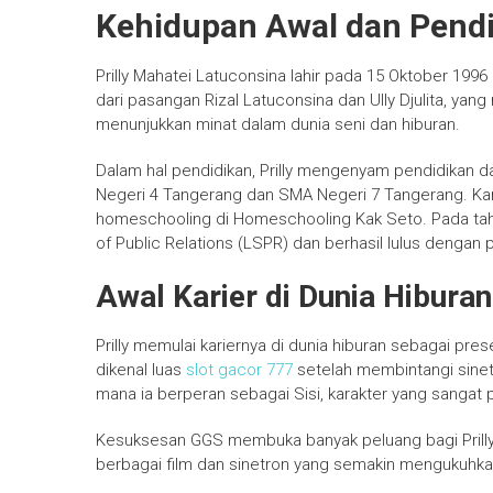
Kehidupan Awal dan Pend
Prilly Mahatei Latuconsina lahir pada 15 Oktober 1996
dari pasangan Rizal Latuconsina dan Ully Djulita, yang
menunjukkan minat dalam dunia seni dan hiburan.
Dalam hal pendidikan, Prilly mengenyam pendidikan d
Negeri 4 Tangerang dan SMA Negeri 7 Tangerang. Kare
homeschooling di Homeschooling Kak Seto. Pada tahun
of Public Relations (LSPR) dan berhasil lulus denga
Awal Karier di Dunia Hiburan
Prilly memulai kariernya di dunia hiburan sebagai pre
dikenal luas
slot gacor 777
setelah membintangi sinet
mana ia berperan sebagai Sisi, karakter yang sangat
Kesuksesan GGS membuka banyak peluang bagi Prilly u
berbagai film dan sinetron yang semakin mengukuhkan