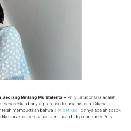
n Seorang Bintang Multitalenta –
Prilly Latuconsina adalah
h menorehkan banyak prestasi di dunia hiburan. Dikenal
illy telah membuktikan bahwa
slot bet kecil
dirinya adalah sosok
rtikel ini akan membahas perjalanan hidup dan karier Prilly