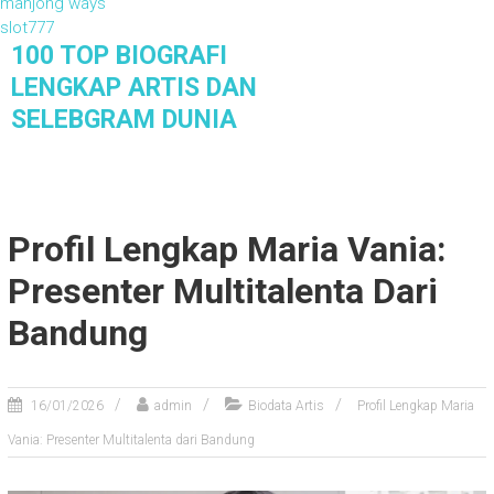
mahjong ways
slot777
S
100 TOP BIOGRAFI
k
LENGKAP ARTIS DAN
i
SELEBGRAM DUNIA
p
t
Seorang selebgram atau artis terkenal akan
mengundang keingintahuan publik tentang
o
informasi biografi lengkap mereka yang akan
c
di ulas di artikel ini.
o
Profil Lengkap Maria Vania:
n
t
Presenter Multitalenta Dari
e
n
Bandung
t
16/01/2026
admin
Biodata Artis
Profil Lengkap Maria
Vania: Presenter Multitalenta dari Bandung