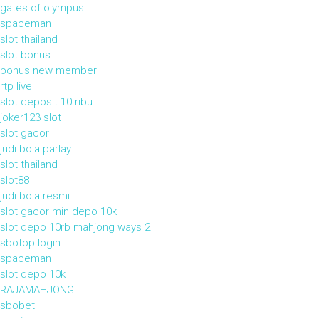
gates of olympus
spaceman
slot thailand
slot bonus
bonus new member
rtp live
slot deposit 10 ribu
joker123 slot
slot gacor
judi bola parlay
slot thailand
slot88
judi bola resmi
slot gacor min depo 10k
slot depo 10rb
mahjong ways 2
sbotop login
spaceman
slot depo 10k
RAJAMAHJONG
sbobet