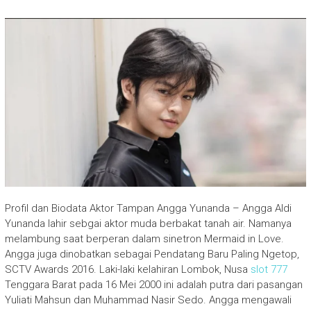
Profil dan Biodata Aktor Tampan Angga Yunanda – Angga Aldi
Yunanda lahir sebgai aktor muda berbakat tanah air. Namanya
melambung saat berperan dalam sinetron Mermaid in Love.
Angga juga dinobatkan sebagai Pendatang Baru Paling Ngetop,
SCTV Awards 2016. Laki-laki kelahiran Lombok, Nusa
slot 777
Tenggara Barat pada 16 Mei 2000 ini adalah putra dari pasangan
Yuliati Mahsun dan Muhammad Nasir Sedo. Angga mengawali