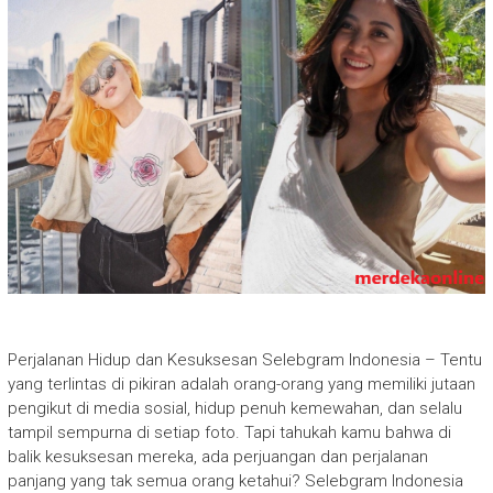
Perjalanan Hidup dan Kesuksesan Selebgram Indonesia – Tentu
yang terlintas di pikiran adalah orang-orang yang memiliki jutaan
pengikut di media sosial, hidup penuh kemewahan, dan selalu
tampil sempurna di setiap foto. Tapi tahukah kamu bahwa di
balik kesuksesan mereka, ada perjuangan dan perjalanan
panjang yang tak semua orang ketahui? Selebgram Indonesia