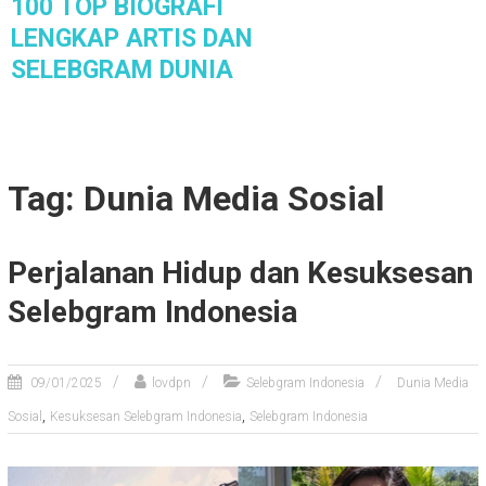
S
100 TOP BIOGRAFI
k
LENGKAP ARTIS DAN
i
SELEBGRAM DUNIA
p
t
Seorang selebgram atau artis terkenal akan
mengundang keingintahuan publik tentang
o
informasi biografi lengkap mereka yang akan
c
di ulas di artikel ini.
o
Tag: Dunia Media Sosial
n
t
e
n
Perjalanan Hidup dan Kesuksesan
t
Selebgram Indonesia
09/01/2025
lovdpn
Selebgram Indonesia
Dunia Media
,
,
Sosial
Kesuksesan Selebgram Indonesia
Selebgram Indonesia