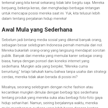
terkenal yang kita kenal sekarang tidak lahir begitu saja. Mereka
berjuang, bekerja keras, dan menghadapi berbagai rintangan
untuk mencapai posisi mereka saat ini. Yuk, kita telusuri lebih
dalam tentang perjalanan hidup mereka!
Awal Mula yang Sederhana
Sebelum jadi bintang media sosial yang dikenal banyak orang,
sebagian besar selebgram Indonesia pernah memulai dari nol.
Mereka bukanlah orang-orang yang langsung mendapat sorotan
publik. Banyak dari mereka yang memulai karier sebagai orang
biasa, hanya dengan ponsel dan koneksi internet yang
sederhana. Mungkin ada yang berpikir, “Mereka cuma
beruntung,” tetapi tahukah kamu bahwa tanpa usaha dan strategi
cerdas, mereka tidak akan berada di posisi ini?
Misalnya, seorang selebgram dengan niche fashion atau
kecantikan mungkin dimulai dengan berbagi tips sederhana
tentang produk yang mereka suka atau berbagi foto-foto gaya
hidup sehari-hari. Namun, seiring berjalannya waktu, mereka