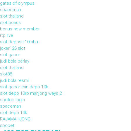
gates of olympus
spaceman
slot thailand
slot bonus
bonus new member
rtp live
slot deposit 10 ribu
joker123 slot
slot gacor
judi bola parlay
slot thailand
slot88
judi bola resmi
slot gacor min depo 10k
slot depo 10rb
mahjong ways 2
sbotop login
spaceman
slot depo 10k
RAJAMAHJONG
sbobet