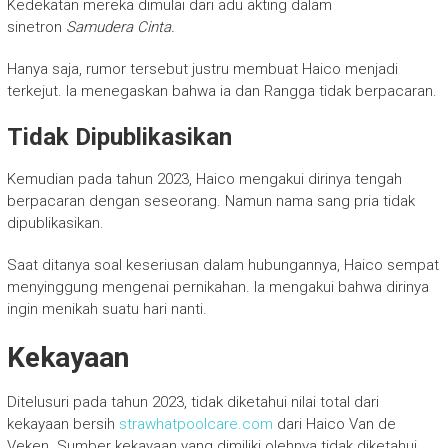
Kedekatan mereka dimulai dari adu akting dalam
sinetron
Samudera Cinta.
Hanya saja, rumor tersebut justru membuat Haico menjadi
terkejut. Ia menegaskan bahwa ia dan Rangga tidak berpacaran.
Tidak Dipublikasikan
Kemudian pada tahun 2023, Haico mengakui dirinya tengah
berpacaran dengan seseorang. Namun nama sang pria tidak
dipublikasikan.
Saat ditanya soal keseriusan dalam hubungannya, Haico sempat
menyinggung mengenai pernikahan. Ia mengakui bahwa dirinya
ingin menikah suatu hari nanti.
Kekayaan
Ditelusuri pada tahun 2023, tidak diketahui nilai total dari
kekayaan bersih
strawhatpoolcare.com
dari Haico Van de
Veken. Sumber kekayaan yang dimiliki olehnya tidak diketahui.