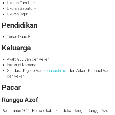
Ukuran Tubuh: –
Ukuran Sepatu: –
Ukuran Baju: –
Pendidikan
Tunas Daud Bali.
Keluarga
Ayah: Guy Van der Veken
Ibu: Arini Komang
Saudara: Kajsee Van
zenasushi.net
der Veken, Raphael Van
der Veken
Pacar
Rangga Azof
Pada tahun 2022, Haico dikabarkan dekat dengan Rangga Azof.