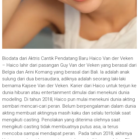
Biodata dari Aktris Cantik Pendatang Baru Haico Van der Veken
– Haico lahir dari pasangan Guy Van der Veken yang berasal dari
Belgia dan Arini Komang yang berasal dari Bali. Ia adalah anak
sulung dari dua bersaudara, adiknya adalah seorang laki-laki
bernama Kajsee Van der Veken. Karier dari Haico untuk terjun ke
dunia hiburan atau entertainment dimulai dari menekuni dunia
modellng. Di tahun 2018, Haico pun mulai menekuni dunia akting
sembari mencari-cari peran. Belum berpengalaman dalam dunia
akting membuat aktingnya masih kaku dan selalu tertolak saat
mengikuti casting. Penolakan yang diterima olehnya saat
mengikuti casting tidak membuatnya putus asa, ia terus
mencoba sampai mendapat peran. Pada tahun 2018, akhirnya