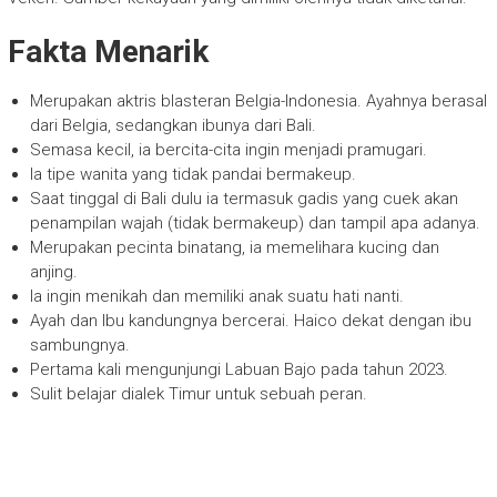
Fakta Menarik
Merupakan aktris blasteran Belgia-Indonesia. Ayahnya berasal
dari Belgia, sedangkan ibunya dari Bali.
Semasa kecil, ia bercita-cita ingin menjadi pramugari.
Ia tipe wanita yang tidak pandai bermakeup.
Saat tinggal di Bali dulu ia termasuk gadis yang cuek akan
penampilan wajah (tidak bermakeup) dan tampil apa adanya.
Merupakan pecinta binatang, ia memelihara kucing dan
anjing.
Ia ingin menikah dan memiliki anak suatu hati nanti.
Ayah dan Ibu kandungnya bercerai. Haico dekat dengan ibu
sambungnya.
Pertama kali mengunjungi Labuan Bajo pada tahun 2023.
Sulit belajar dialek Timur untuk sebuah peran.