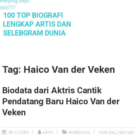
mahjong ways
slot777
S
100 TOP BIOGRAFI
k
LENGKAP ARTIS DAN
i
SELEBGRAM DUNIA
p
t
Seorang selebgram atau artis terkenal akan
mengundang keingintahuan publik tentang
o
informasi biografi lengkap mereka yang akan
c
di ulas di artikel ini.
o
Tag: Haico Van der Veken
n
t
e
n
Biodata dari Aktris Cantik
t
Pendatang Baru Haico Van der
Veken
,
08/12/2024
admin
Biodata Artis
Cinta Suci
Haico Van