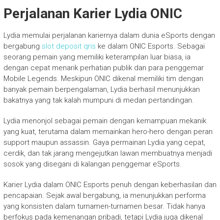
Perjalanan Karier Lydia ONIC
Lydia memulai perjalanan kariernya dalam dunia eSports dengan
bergabung
slot deposit qris
ke dalam ONIC Esports. Sebagai
seorang pemain yang memiliki keterampilan luar biasa, ia
dengan cepat menarik perhatian publik dan para penggemar
Mobile Legends. Meskipun ONIC dikenal memiliki tim dengan
banyak pemain berpengalaman, Lydia berhasil menunjukkan
bakatnya yang tak kalah mumpuni di medan pertandingan.
Lydia menonjol sebagai pemain dengan kemampuan mekanik
yang kuat, terutama dalam memainkan hero-hero dengan peran
support maupun assassin. Gaya permainan Lydia yang cepat,
cerdik, dan tak jarang mengejutkan lawan membuatnya menjadi
sosok yang disegani di kalangan penggemar eSports.
Karier Lydia dalam ONIC Esports penuh dengan keberhasilan dan
pencapaian. Sejak awal bergabung, ia menunjukkan performa
yang konsisten dalam turnamen-turnamen besar. Tidak hanya
berfokus pada kemenangan pribadi, tetapi Lydia juga dikenal