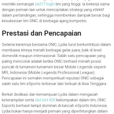
memiliki semangat
slot77 login
tim yang tinggi. Ia bekerja sama
dengan pemain lain untuk menciptakan strategi yang efektif
dalam pertandingan, sehingga memberikan dampak besar bagi
kesuksesan tim ONIC di berbagai ajang kompetisi.
Prestasi dan Pencapaian
Selama kariernya bersama ONIC, Lydia turut berkontribusi dalam
membawa timnya meraih berbagai gelar juara, baik di level
domestik maupun internasional. Salah satu pencapaian yang
paling mencolok adalah ketika ONIC berhasil meraih posisi
puncak di turnamen-turnamen besar Mobile Legends seperti
MPL Indonesia (Mobile Legends Professional League).
Pencapaian ini semakin memperkuat reputasi ONIC sebagai
salah satu tim eSports terbesar dan terkuat di Asia Tenggara.
Berkat dedikasi dan kemampuan Lydia dalam mengasah
keterampilan serta
slot bet 400
kekompakan dalam tim, ONIC
Esports berhasil tampil dominan di kancah eSports Indonesia.
Lydia bukan hanya menjadi pemain yang diperhitungkan dalam