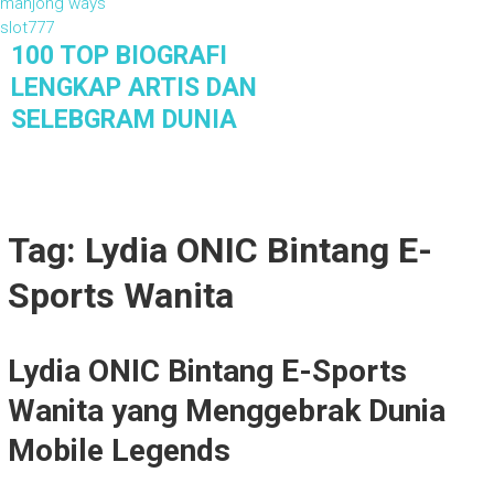
mahjong ways
slot777
S
100 TOP BIOGRAFI
k
LENGKAP ARTIS DAN
i
SELEBGRAM DUNIA
p
t
Seorang selebgram atau artis terkenal akan
mengundang keingintahuan publik tentang
o
informasi biografi lengkap mereka yang akan
c
di ulas di artikel ini.
o
Tag: Lydia ONIC Bintang E-
n
t
Sports Wanita
e
n
t
Lydia ONIC Bintang E-Sports
Wanita yang Menggebrak Dunia
Mobile Legends