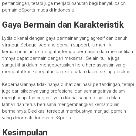
pertandingan, tetapi juga menjadi panutan bagi banyak calon
pemain eSports muda di Indonesia.
Gaya Bermain dan Karakteristik
Lydia dikenal dengan gaya permainan yang agresif dan penuh
strategi. Sebagai seorang pemain support, ia memiliki
kemampuan untuk mengatur tempo permainan dan memastikan
timnya dapat bermain dengan maksimal. Selain itu, ia juga
sangat lihai dalam mengoperasikan hero-hero assassin yang
membutuhkan kecepatan dan ketepatan dalam setiap gerakan.
Keberhasilannya tidak hanya dilihat dari hasil pertandingan, tetapi
juga dari sikapnya yang profesional dan semangatnya dalam
menghadapi tantangan. Lydia dikenal sangat disiplin dalam
latihan dan terus berusaha mengembangkan kemampuan
bermainnya. Dedikasi tersebut membuatnya menjadi pemain
yang dihormati di industri eSports.
Kesimpulan