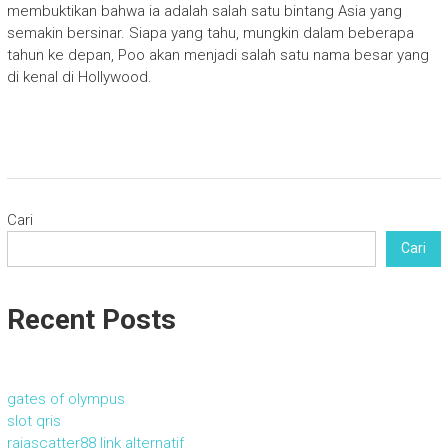
membuktikan bahwa ia adalah salah satu bintang Asia yang
semakin bersinar. Siapa yang tahu, mungkin dalam beberapa
tahun ke depan, Poo akan menjadi salah satu nama besar yang
di kenal di Hollywood.
Cari
Cari
Recent Posts
gates of olympus
slot qris
rajascatter88 link alternatif