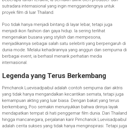
sutradara internasional yang ingin menggandengnya untuk
proyek film di luar Thailand.
Poo tidak hanya menjadi bintang di layar lebar, tetapi juga
menjadi ikon fashion dan gaya hidup. Ia sering terlihat
mengenakan busana yang stylish dan mempesona,
menjadikannya sebagai salah satu selebriti yang berpengaruh di
dunia mode. Melalui kehadirannya yang anggun dan sempurna di
berbagai event, ia berhasil menarik perhatian media
internasional.
Legenda yang Terus Berkembang
Pimchanok Luevisadpaibul adalah contoh sempurna dari aktris
yang tidak hanya mengandalkan kecantikan semata, tetapi juga
kemampuan akting yang luar biasa. Dengan bakat yang terus
berkembang, Poo semakin menunjukkan bahwa dirinya layak
mendapatkan tempat di hati penggemar film dunia. Dari Thailand
hingga mancanegara, perjalanan karir Pimchanok Luevisadpaibul
adalah cerita sukses yang tidak hanya menginspirasi. Tetapi juga