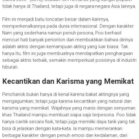
tidak hanya di Thailand, tetapi juga di negara-negara Asia lainnya.
Film ini menjadi batu loncatan besar dalam karirnya,
memperkenalkannya pada dunia internasional. Dengan karakter
Nam yang sederhana namun penuh pesona, Poo berhasil
mencuri hati banyak penonton dan membuktikan bahwa dirinya
adalah aktris dengan kemampuan akting yang luar biasa. Tak
hanya itu, film ini juga membuatnya mendapatkan penghargaan
sebagai aktris terbaik, semakin memperkuat posisinya di industri
hiburan.
Kecantikan dan Karisma yang Memikat
Pimchanok bukan hanya di kenal karena bakat aktingnya yang
mengagumkan, tetapi juga karena kecantikan yang natural dan
karisma yang memikat. Wajahnya yang manis dengan senyuman
khas Thailand mampu membuat siapa saja terpesona. Poo tidak
hanya cantik secara fisik, tetapi juga memiliki daya tarik yang tak
bisa di jelaskan dengan kata-kata. Ia mampu memerankan
berbagai karakter dengan penuh emosi dan kedalaman, dari