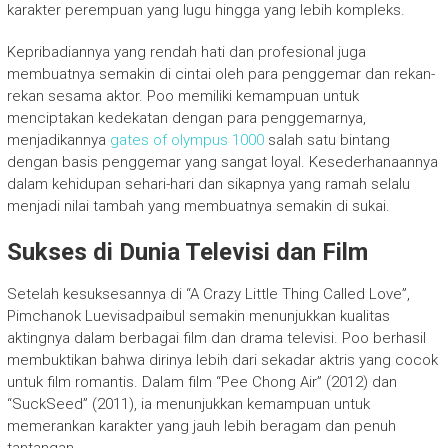
karakter perempuan yang lugu hingga yang lebih kompleks.
Kepribadiannya yang rendah hati dan profesional juga
membuatnya semakin di cintai oleh para penggemar dan rekan-
rekan sesama aktor. Poo memiliki kemampuan untuk
menciptakan kedekatan dengan para penggemarnya,
menjadikannya
gates of olympus 1000
salah satu bintang
dengan basis penggemar yang sangat loyal. Kesederhanaannya
dalam kehidupan sehari-hari dan sikapnya yang ramah selalu
menjadi nilai tambah yang membuatnya semakin di sukai.
Sukses di Dunia Televisi dan Film
Setelah kesuksesannya di “A Crazy Little Thing Called Love”,
Pimchanok Luevisadpaibul semakin menunjukkan kualitas
aktingnya dalam berbagai film dan drama televisi. Poo berhasil
membuktikan bahwa dirinya lebih dari sekadar aktris yang cocok
untuk film romantis. Dalam film “Pee Chong Air” (2012) dan
“SuckSeed” (2011), ia menunjukkan kemampuan untuk
memerankan karakter yang jauh lebih beragam dan penuh
tantangan.