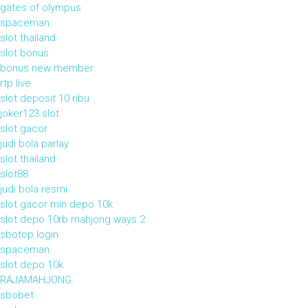
gates of olympus
spaceman
slot thailand
slot bonus
bonus new member
rtp live
slot deposit 10 ribu
joker123 slot
slot gacor
judi bola parlay
slot thailand
slot88
judi bola resmi
slot gacor min depo 10k
slot depo 10rb
mahjong ways 2
sbotop login
spaceman
slot depo 10k
RAJAMAHJONG
sbobet