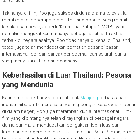
Tak hanya di film, Poo juga sukses di dunia drama televisi. Ia
membintangi beberapa drama Thailand populer yang meraih
kesuksesan besar, seperti “Khun Chai Puttipat” (2013), yang
semakin mengukuhkan namanya sebagai salah satu aktris
terbaik di negara asalnya. Poo tidak hanya di kenal di Thailand,
tetapi juga telah mendapatkan perhatian besar di pasar
internasional, dengan banyak penggemar dari seluruh dunia
yang menyukai akting dan pesonanya.
Keberhasilan di Luar Thailand: Pesona
yang Mendunia
Karir Pimchanok Luevisadpaibul tidak
Mahjong
terbatas pada
industri hiburan Thailand saja. Seiring dengan kesuksesan besar
di dalam negeri, Poo juga merambah dunia internasional. Film-
film yang dibintanginya telah di tayangkan di berbagai negara,
dan ia pun mulai mendapatkan pengakuan lebih luas dari
kalangan penggemar dan kritikus film di luar Asia. Bahkan, dalam
beberapa tahun terakhir, ia semakin dilirik oleh produser dan