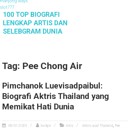
mahjong ways
slot777
S
100 TOP BIOGRAFI
k
LENGKAP ARTIS DAN
i
SELEBGRAM DUNIA
p
t
Seorang selebgram atau artis terkenal akan
mengundang keingintahuan publik tentang
o
informasi biografi lengkap mereka yang akan
c
di ulas di artikel ini.
o
Tag: Pee Chong Air
n
t
e
n
Pimchanok Luevisadpaibul:
t
Biografi Aktris Thailand yang
Memikat Hati Dunia
,
09/01/2025
lovdpn
Artis
Aktris asal Thailand
Pee