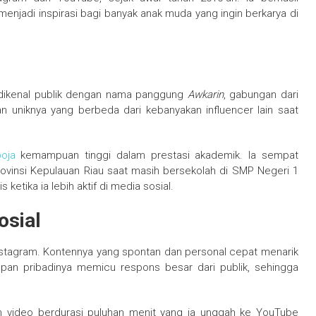
menjadi inspirasi bagi banyak anak muda yang ingin berkarya di
Ia dikenal publik dengan nama panggung
Awkarin
, gabungan dari
 uniknya yang berbeda dari kebanyakan influencer lain saat
oja
kemampuan tinggi dalam prestasi akademik. Ia sempat
 Provinsi Kepulauan Riau saat masih bersekolah di SMP Negeri 1
ketika ia lebih aktif di media sosial.
osial
stagram. Kontennya yang spontan dan personal cepat menarik
upan pribadinya memicu respons besar dari publik, sehingga
h video berdurasi puluhan menit yang ia unggah ke YouTube