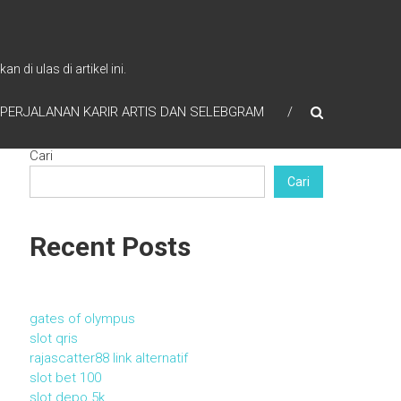
di ulas di artikel ini.
PERJALANAN KARIR ARTIS DAN SELEBGRAM
Cari
Cari
Recent Posts
gates of olympus
slot qris
rajascatter88 link alternatif
slot bet 100
slot depo 5k