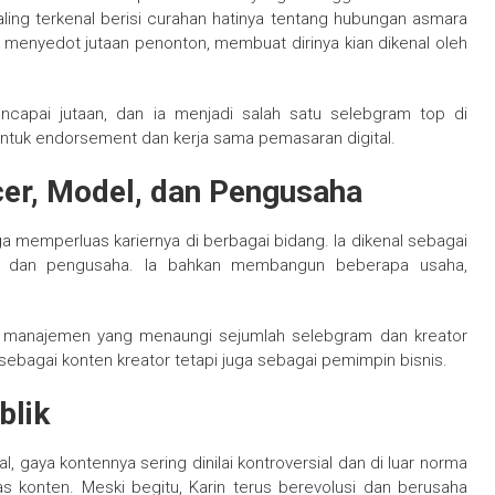
ling terkenal berisi curahan hatinya tentang hubungan asmara
 menyedot jutaan penonton, membuat dirinya kian dikenal oleh
encapai jutaan, dan ia menjadi salah satu selebgram top di
untuk endorsement dan kerja sama pemasaran digital.
ncer, Model, dan Pengusaha
uga memperluas kariernya di berbagai bidang. Ia dikenal sebagai
yi, dan pengusaha. Ia bahkan membangun beberapa usaha,
 manajemen yang menaungi sejumlah selebgram dan kreator
ebagai konten kreator tetapi juga sebagai pemimpin bisnis.
blik
al, gaya kontennya sering dinilai kontroversial dan di luar norma
 konten. Meski begitu, Karin terus berevolusi dan berusaha