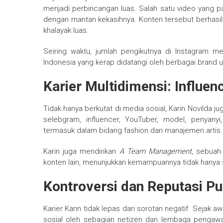
menjadi perbincangan luas. Salah satu video yang pa
dengan mantan kekasihnya. Konten tersebut berhasil
khalayak luas.
Seiring waktu, jumlah pengikutnya di Instagram m
Indonesia yang kerap didatangi oleh berbagai brand 
Karier Multidimensi: Influe
Tidak hanya berkutat di media sosial, Karin Novilda j
selebgram, influencer, YouTuber, model, penyan
termasuk dalam bidang fashion dan manajemen artis.
Karin juga mendirikan
A Team Management
, sebuah
konten lain, menunjukkan kemampuannya tidak hanya s
Kontroversi dan Reputasi Pu
Karier Karin tidak lepas dari sorotan negatif. Sejak aw
sosial oleh sebagian netizen dan lembaga pengawas