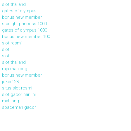
slot thailand
gates of olympus
bonus new member
starlight princess 1000
gates of olympus 1000
bonus new member 100
slot resmi
slot
slot
slot thailand
raja mahjong
bonus new member
joker123
situs slot resmi
slot gacor hari ini
mahjong
spaceman gacor