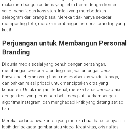
mulai membangun audiens yang lebih besar dengan konten
yang menarik dan konsisten. Inilah yang membedakan
selebgram dari orang biasa. Mereka tidak hanya sekadar
memposting foto, mereka membangun personal branding yang
kuat!
Perjuangan untuk Membangun Personal
Branding
Di dunia media sosial yang penuh dengan persaingan,
membangun personal branding menjadi tantangan besar.
Banyak selebgram yang harus mengorbankan waktu, tenaga,
dan bahkan relasi pribadi untuk menciptakan citra yang
konsisten. Untuk menjadi terkenal, mereka harus beradaptasi
dengan tren yang terus berubah, mengikuti perkembangan
algoritma Instagram, dan menghadapi kritik yang datang setiap
hari.
Mereka sadar bahwa konten yang mereka buat harus punya nilai
lebih dari sekadar gambar atau video. Kreativitas, orisinalitas,