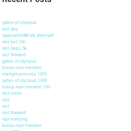
gates of olympus
slot qris
rajascatter88 link alternatif
slot bet 100
slot depo 5k
slot thailand
gates of olympus
bonus new member
starlight princess 1000
gates of olympus 1000
bonus new member 100
slot resmi
slot
slot
slot thailand
raja mahjong
bonus new member