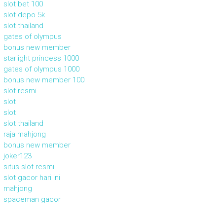
slot bet 100
slot depo 5k
slot thailand
gates of olympus
bonus new member
starlight princess 1000
gates of olympus 1000
bonus new member 100
slot resmi
slot
slot
slot thailand
raja mahjong
bonus new member
joker123
situs slot resmi
slot gacor hari ini
mahjong
spaceman gacor