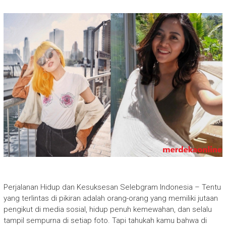
Perjalanan Hidup dan Kesuksesan Selebgram Indonesia – Tentu
yang terlintas di pikiran adalah orang-orang yang memiliki jutaan
pengikut di media sosial, hidup penuh kemewahan, dan selalu
tampil sempurna di setiap foto. Tapi tahukah kamu bahwa di