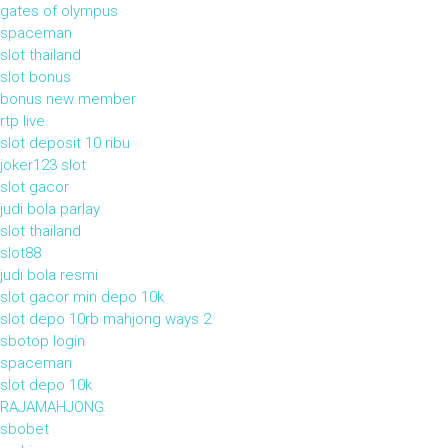
gates of olympus
spaceman
slot thailand
slot bonus
bonus new member
rtp live
slot deposit 10 ribu
joker123 slot
slot gacor
judi bola parlay
slot thailand
slot88
judi bola resmi
slot gacor min depo 10k
slot depo 10rb
mahjong ways 2
sbotop login
spaceman
slot depo 10k
RAJAMAHJONG
sbobet