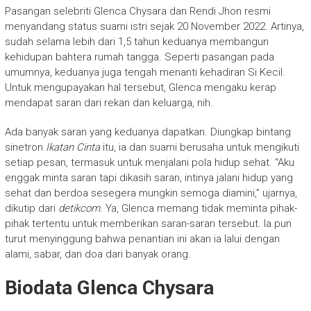
Pasangan selebriti Glenca Chysara dan Rendi Jhon resmi
menyandang status suami istri sejak 20 November 2022. Artinya,
sudah selama lebih dari 1,5 tahun keduanya membangun
kehidupan bahtera rumah tangga. Seperti pasangan pada
umumnya, keduanya juga tengah menanti kehadiran Si Kecil.
Untuk mengupayakan hal tersebut, Glenca mengaku kerap
mendapat saran dari rekan dan keluarga, nih.
Ada banyak saran yang keduanya dapatkan. Diungkap bintang
sinetron
Ikatan Cinta
itu, ia dan suami berusaha untuk mengikuti
setiap pesan, termasuk untuk menjalani pola hidup sehat. “Aku
enggak minta saran tapi dikasih saran, intinya jalani hidup yang
sehat dan berdoa sesegera mungkin semoga diamini,” ujarnya,
dikutip dari
detikcom.
Ya, Glenca memang tidak meminta pihak-
pihak tertentu untuk memberikan saran-saran tersebut. Ia pun
turut menyinggung bahwa penantian ini akan ia lalui dengan
alami, sabar, dan doa dari banyak orang.
Biodata Glenca Chysara