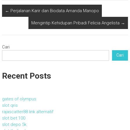
←
Perjalanan Karir dan Biodata Amanda Manopo
Mengintip Kehidupan Pribadi Felicia Angelista
→
Cari
Cari
Recent Posts
gates of olympus
slot qris
rajascatter88 link alternatif
slot bet 100
slot depo 5k