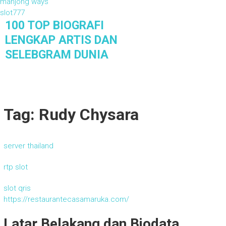
mahjong ways
slot777
S
100 TOP BIOGRAFI
k
LENGKAP ARTIS DAN
i
SELEBGRAM DUNIA
p
t
Seorang selebgram atau artis terkenal akan
mengundang keingintahuan publik tentang
o
informasi biografi lengkap mereka yang akan
c
di ulas di artikel ini.
o
Tag: Rudy Chysara
n
t
e
n
server thailand
t
rtp slot
slot qris
https://restaurantecasamaruka.com/
Latar Belakang dan Biodata