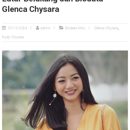
Glenca Chysara
,
07/12/2024
admin
Biodata Artis
Glenca Chysara
Rudy Chysara