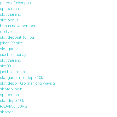
gates of olympus
spaceman
slot thailand
slot bonus
bonus new member
rtp live
slot deposit 10 ribu
joker123 slot
slot gacor
judi bola parlay
slot thailand
slot88
judi bola resmi
slot gacor min depo 10k
slot depo 10rb
mahjong ways 2
sbotop login
spaceman
slot depo 10k
RAJAMAHJONG
sbobet