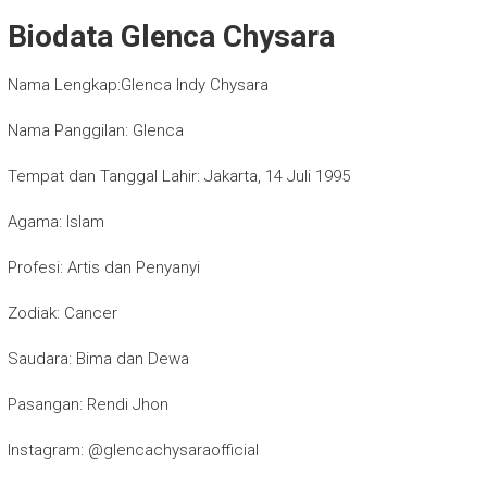
Biodata Glenca Chysara
Nama Lengkap:Glenca Indy Chysara
Nama Panggilan: Glenca
Tempat dan Tanggal Lahir: Jakarta, 14 Juli 1995
Agama: Islam
Profesi: Artis dan Penyanyi
Zodiak: Cancer
Saudara: Bima dan Dewa
Pasangan: Rendi Jhon
Instagram: @glencachysaraofficial