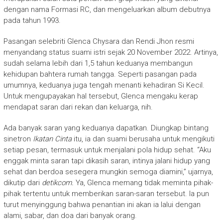
dengan nama Formasi RC, dan mengeluarkan album debutnya
pada tahun 1993.
Pasangan selebriti Glenca Chysara dan Rendi Jhon resmi
menyandang status suami istri sejak 20 November 2022. Artinya,
sudah selama lebih dari 1,5 tahun keduanya membangun
kehidupan bahtera rumah tangga. Seperti pasangan pada
umumnya, keduanya juga tengah menanti kehadiran Si Kecil.
Untuk mengupayakan hal tersebut, Glenca mengaku kerap
mendapat saran dari rekan dan keluarga, nih.
Ada banyak saran yang keduanya dapatkan. Diungkap bintang
sinetron
Ikatan Cinta
itu, ia dan suami berusaha untuk mengikuti
setiap pesan, termasuk untuk menjalani pola hidup sehat. “Aku
enggak minta saran tapi dikasih saran, intinya jalani hidup yang
sehat dan berdoa sesegera mungkin semoga diamini,” ujarnya,
dikutip dari
detikcom.
Ya, Glenca memang tidak meminta pihak-
pihak tertentu untuk memberikan saran-saran tersebut. Ia pun
turut menyinggung bahwa penantian ini akan ia lalui dengan
alami, sabar, dan doa dari banyak orang.